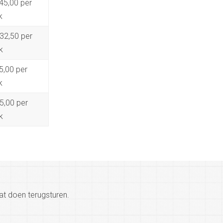
45,00 per
k
32,50 per
k
5,00 per
k
5,00 per
k
aat doen terugsturen.