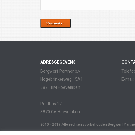
ADRESGEGEVENS
CONT
Bergwerf Partner b.v.
Telefo
Hogebrinkerweg 15A1
E-mail
3871 KM Hoevelaken
Postbus 17
3870 CA Hoevelaken
2010 - 2019 Alle rechten voorbehouden Bergwerf Partner