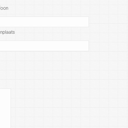
foon
nplaats