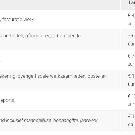
Ta
€ 4
 facturatie werk.
uur
zaamheden, afloop en voorbereidende
€ 6
uur
€ 7
.
uur
kening, overige fiscale werkzaamheden, opstellen
€ 1
uur
€ 1
reports.
uur
€ 1
and
inclusief maandelijkse
loonaangifte, jaarwerk.
stu