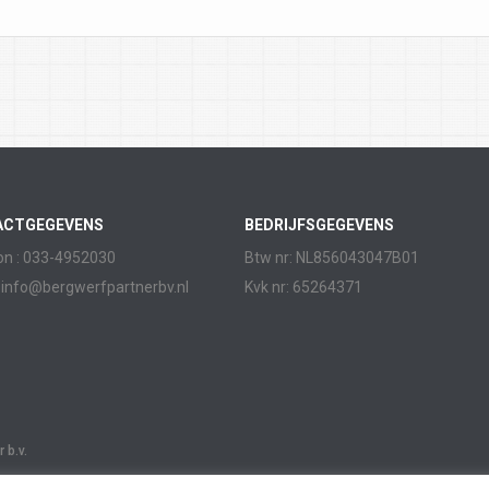
ACTGEGEVENS
BEDRIJFSGEGEVENS
on : 033-4952030
Btw nr: NL856043047B01
:
info@bergwerfpartnerbv.nl
Kvk nr: 65264371
 b.v.